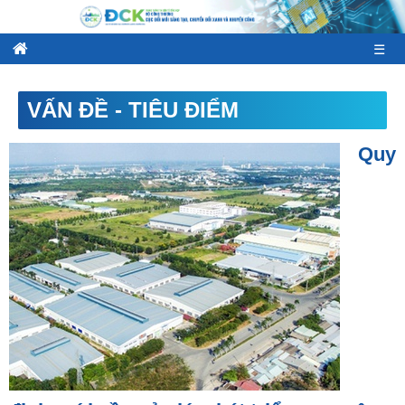
☰
VẤN ĐỀ - TIÊU ĐIỂM
Quy