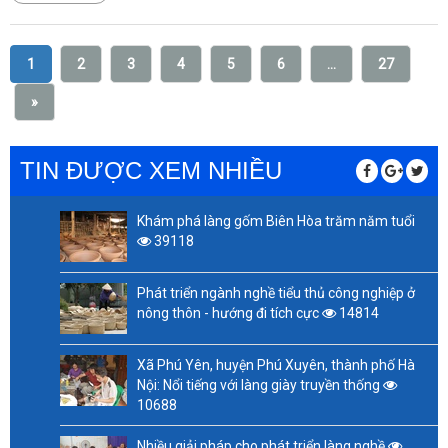
1
2
3
4
5
6
...
27
»
TIN ĐƯỢC XEM NHIỀU
Khám phá làng gốm Biên Hòa trăm năm tuổi
39118
Phát triển ngành nghề tiểu thủ công nghiệp ở
nông thôn - hướng đi tích cực
14814
Xã Phú Yên, huyện Phú Xuyên, thành phố Hà
Nội: Nổi tiếng với làng giày truyền thống
10688
Nhiều giải pháp cho phát triển làng nghề