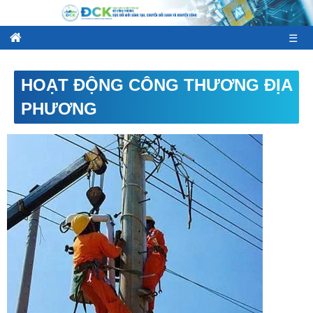
☰
HOẠT ĐỘNG CÔNG THƯƠNG ĐỊA
PHƯƠNG