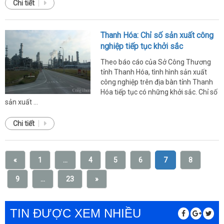
Chi tiết
Thanh Hóa: Chỉ số sản xuất công
nghiệp tiếp tục khởi sắc
Theo báo cáo của Sở Công Thương
tỉnh Thanh Hóa, tình hình sản xuất
công nghiệp trên địa bàn tỉnh Thanh
Hóa tiếp tục có những khởi sắc. Chỉ số
sản xuất ...
Chi tiết
«
1
...
4
5
6
7
8
9
...
23
»
TIN ĐƯỢC XEM NHIỀU