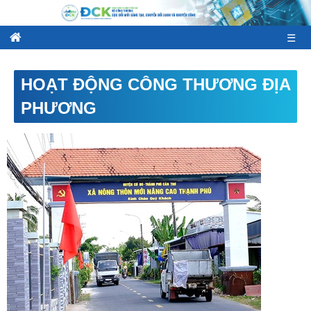
☰
HOẠT ĐỘNG CÔNG THƯƠNG ĐỊA
PHƯƠNG