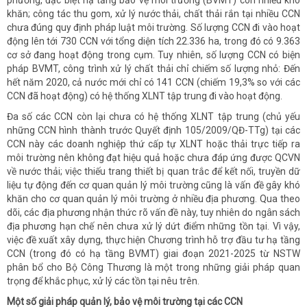
phương, đặc biệt hạ tầng bảo vệ môi trường (BVMT) còn nhiều khó
khăn; công tác thu gom, xử lý nước thải, chất thải rắn tại nhiều CCN
chưa đúng quy định pháp luật môi trường. Số lượng CCN đi vào hoạt
động lên tới 730 CCN với tổng diện tích 22.336 ha, trong đó có 9.363
cơ sở đang hoạt động trong cụm. Tuy nhiên, số lượng CCN có biện
pháp BVMT, công trình xử lý chất thải chỉ chiếm số lượng nhỏ: Đến
hết năm 2020, cả nước mới chỉ có 141 CCN (chiếm 19,3% so với các
CCN đã hoạt động) có hệ thống XLNT tập trung đi vào hoạt động.
Đa số các CCN còn lại chưa có hệ thống XLNT tập trung (chủ yếu
những CCN hình thành trước Quyết định 105/2009/QĐ-TTg) tại các
CCN này các doanh nghiệp thứ cấp tự XLNT hoặc thải trực tiếp ra
môi trường nên không đạt hiệu quả hoặc chưa đáp ứng được QCVN
về nước thải; việc thiếu trang thiết bị quan trắc để kết nối, truyền dữ
liệu tự động đến cơ quan quản lý môi trường cũng là vấn đề gây khó
khăn cho cơ quan quản lý môi trường ở nhiều địa phương. Qua theo
dõi, các địa phương nhận thức rõ vấn đề này, tuy nhiên do ngân sách
địa phương hạn chế nên chưa xử lý dứt điểm những tồn tại. Vì vậy,
việc đề xuất xây dựng, thực hiện Chương trình hỗ trợ đầu tư hạ tầng
CCN (trong đó có hạ tầng BVMT) giai đoạn 2021-2025 từ NSTW
phân bổ cho Bộ Công Thương là một trong những giải pháp quan
trọng để khắc phục, xử lý các tồn tại nêu trên.
Một số giải pháp quản lý, bảo vệ môi trường tại các CCN