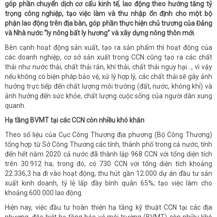
góp phần chuyển dịch cơ cấu kinh tế, lao động theo hướng tăng tỷ
trọng công nghiệp, tạo việc làm và thu nhập ổn định cho một bộ
phận lao động trên địa bàn, góp phần thực hiện chủ trương của Đảng
và Nhà nước “ly nông bất ly hương” và xây dựng nông thôn mới.
Bên cạnh hoạt động sản xuất, tạo ra sản phẩm thì hoạt động của
các doanh nghiệp, cơ sở sản xuất trong CCN cũng tạo ra các chất
thải như nước thải, chất thải rắn, khí thải, chất thải nguy hại…, vì vậy
nếu không có biện pháp bảo vệ, xử lý hợp lý, các chất thải sẽ gây ảnh
hưởng trực tiếp đến chất lượng môi trường (đất, nước, không khí) và
ảnh hưởng đến sức khỏe, chất lượng cuộc sống của người dân xung
quanh.
Hạ tầng BVMT tại các CCN còn nhiều khó khăn
Theo số liệu của Cục Công Thương địa phương (Bộ Công Thương)
tổng hợp từ Sở Công Thương các tỉnh, thành phố trong cả nước, tính
đến hết năm 2020 cả nước đã thành lập 968 CCN với tổng diện tích
trên 30.912 ha; trong đó, có 730 CCN với tổng diện tích khoảng
22.336,3 ha đi vào hoạt động, thu hút gần 12.000 dự án đầu tư sản
xuất kinh doanh, tỷ lệ lấp đầy bình quân 65%; tạo việc làm cho
khoảng 600.000 lao động.
Hiện nay, việc đầu tư hoàn thiện hạ tầng kỹ thuật CCN tại các địa