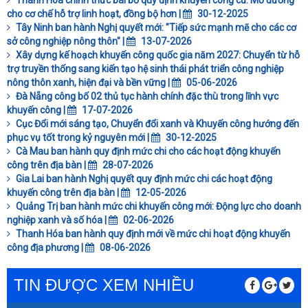
Thanh Hóa chính thức bãi bỏ quy định khuyến công cũ: Mở đường
cho cơ chế hỗ trợ linh hoạt, đồng bộ hơn |
30-12-2025
Tây Ninh ban hành Nghị quyết mới: "Tiếp sức mạnh mẽ cho các cơ
sở công nghiệp nông thôn" |
13-07-2026
Xây dựng kế hoạch khuyến công quốc gia năm 2027: Chuyển từ hỗ
trợ truyền thống sang kiến tạo hệ sinh thái phát triển công nghiệp
nông thôn xanh, hiện đại và bền vững |
05-06-2026
Đà Nẵng công bố 02 thủ tục hành chính đặc thù trong lĩnh vực
khuyến công |
17-07-2026
Cục Đổi mới sáng tạo, Chuyển đổi xanh và Khuyến công hướng đến
phục vụ tốt trong kỷ nguyên mới |
30-12-2025
Cà Mau ban hành quy định mức chi cho các hoạt động khuyến
công trên địa bàn |
28-07-2026
Gia Lai ban hành Nghị quyết quy định mức chi các hoạt động
khuyến công trên địa bàn |
12-05-2026
Quảng Trị ban hành mức chi khuyến công mới: Động lực cho doanh
nghiệp xanh và số hóa |
02-06-2026
Thanh Hóa ban hành quy định mới về mức chi hoạt động khuyến
công địa phương |
08-06-2026
TIN ĐƯỢC XEM NHIỀU