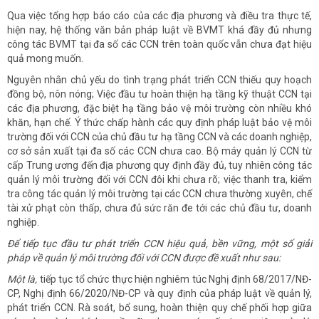
Qua việc tổng hợp báo cáo của các địa phương và điều tra thực tế,
hiện nay, hệ thống văn bản pháp luật về BVMT khá đầy đủ nhưng
công tác BVMT tại đa số các CCN trên toàn quốc vẫn chưa đạt hiệu
quả mong muốn.
Nguyên nhân chủ yếu do tình trạng phát triển CCN thiếu quy hoạch
đồng bộ, nôn nóng; Việc đầu tư hoàn thiện hạ tầng kỹ thuật CCN tại
các địa phương, đặc biệt hạ tầng bảo vệ môi trường còn nhiều khó
khăn, hạn chế. Ý thức chấp hành các quy định pháp luật bảo vệ môi
trường đối với CCN của chủ đầu tư hạ tầng CCN và các doanh nghiệp,
cơ sở sản xuất tại đa số các CCN chưa cao. Bộ máy quản lý CCN từ
cấp Trung ương đến địa phương quy định đầy đủ, tuy nhiên công tác
quản lý môi trường đối với CCN đôi khi chưa rõ; việc thanh tra, kiểm
tra công tác quản lý môi trường tại các CCN chưa thường xuyên, chế
tài xử phạt còn thấp, chưa đủ sức răn đe tới các chủ đầu tư, doanh
nghiệp.
Để tiếp tục đầu tư phát triển CCN hiệu quả, bền vững, một số giải
pháp về quản lý môi trường đối với CCN được đề xuất như sau:
Một là,
tiếp tục tổ chức thực hiện nghiêm túc Nghị định 68/2017/NĐ-
CP, Nghị định 66/2020/NĐ-CP và quy định của pháp luật về quản lý,
phát triển CCN. Rà soát, bổ sung, hoàn thiện quy chế phối hợp giữa