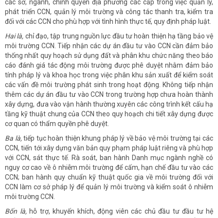
các sở, ngành, chính quyền địa phương các cấp trong việc quản lý,
phát triển CCN, quản lý môi trường và công tác thanh tra, kiểm tra
đối với các CCN cho phù hợp với tình hình thực tế, quy định pháp luật.
Hai là,
chỉ đạo, tập trung nguồn lực đầu tư hoàn thiện hạ tầng bảo vệ
môi trường CCN. Tiếp nhận các dự án đầu tư vào CCN cần đảm bảo
thống nhất quy hoạch sử dụng đất và phân khu chức năng theo báo
cáo đánh giá tác động môi trường được phê duyệt nhằm đảm bảo
tính pháp lý và khoa học trong việc phân khu sản xuất để kiểm soát
các vấn đề môi trường phát sinh trong hoạt động. Không tiếp nhận
thêm các dự án đầu tư vào CCN trong trường hợp chưa hoàn thành
xây dựng, đưa vào vận hành thường xuyên các công trình kết cấu hạ
tầng kỹ thuật chung của CCN theo quy hoạch chi tiết xây dựng được
cơ quan có thẩm quyền phê duyệt.
Ba là,
tiếp tục hoàn thiện khung pháp lý về bảo vệ môi trường tại các
CCN, tiến tới xây dựng văn bản quy phạm pháp luật riêng và phù hợp
với CCN, sát thực tế. Rà soát, ban hành Danh mục ngành nghề có
nguy cơ cao về ô nhiễm môi trường để cấm, hạn chế đầu tư vào các
CCN; ban hành quy chuẩn kỹ thuật quốc gia về môi trường đối với
CCN làm cơ sở pháp lý để quản lý môi trường và kiểm soát ô nhiễm
môi trường CCN.
Bốn là,
hỗ trợ, khuyến khích, động viên các chủ đầu tư đầu tư hệ