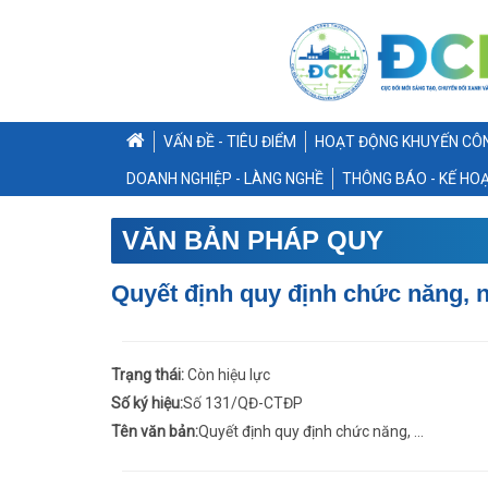
VẤN ĐỀ - TIÊU ĐIỂM
HOẠT ĐỘNG KHUYẾN CÔ
DOANH NGHIỆP - LÀNG NGHỀ
THÔNG BÁO - KẾ HO
VĂN BẢN PHÁP QUY
Quyết định quy định chức năng, n
Trạng thái:
Còn hiệu lực
Số ký hiệu:
Số 131/QĐ-CTĐP
Tên văn bản:
Quyết định quy định chức năng, ...