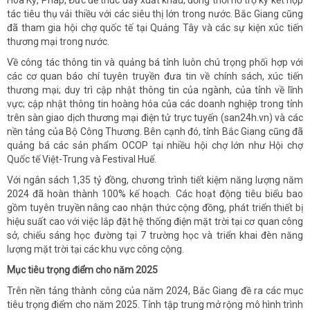
Hoa Kỳ, Pháp, Đức để thúc đẩy xuất khẩu, đồng thời hỗ trợ ký kết hợp
tác tiêu thụ vải thiều với các siêu thị lớn trong nước. Bắc Giang cũng
đã tham gia hội chợ quốc tế tại Quảng Tây và các sự kiện xúc tiến
thương mại trong nước.
Về công tác thông tin và quảng bá tỉnh luôn chú trọng phối hợp với
các cơ quan báo chí tuyên truyền đưa tin về chính sách, xúc tiến
thương mại; duy trì cập nhật thông tin của ngành, của tỉnh về lĩnh
vực; cập nhật thông tin hoàng hóa của các doanh nghiệp trong tỉnh
trên sàn giao dịch thương mại điện tử trực tuyến (san24h.vn) và các
nền tảng của Bộ Công Thương. Bên cạnh đó, tỉnh Bắc Giang cũng đã
quảng bá các sản phẩm OCOP tại nhiều hội chợ lớn như Hội chợ
Quốc tế Việt-Trung và Festival Huế.
Với ngân sách 1,35 tỷ đồng, chương trình tiết kiệm năng lượng năm
2024 đã hoàn thành 100% kế hoạch. Các hoạt động tiêu biểu bao
gồm tuyên truyền nâng cao nhận thức cộng đồng, phát triển thiết bị
hiệu suất cao với việc lắp đặt hệ thống điện mặt trời tại cơ quan công
sở, chiếu sáng học đường tại 7 trường học và triển khai đèn năng
lượng mặt trời tại các khu vực công cộng.
Mục tiêu trọng điểm cho năm 2025
Trên nền tảng thành công của năm 2024, Bắc Giang đề ra các mục
tiêu trọng điểm cho năm 2025. Tỉnh tập trung mở rộng mô hình trình