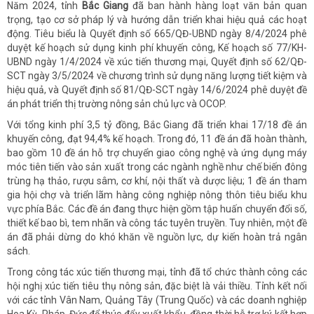
Năm 2024, tỉnh
Bắc Giang
đã ban hành hàng loạt văn bản quan
trọng, tạo cơ sở pháp lý và hướng dẫn triển khai hiệu quả các hoạt
động. Tiêu biểu là Quyết định số 665/QĐ-UBND ngày 8/4/2024 phê
duyệt kế hoạch sử dụng kinh phí khuyến công, Kế hoạch số 77/KH-
UBND ngày 1/4/2024 về xúc tiến thương mại, Quyết định số 62/QĐ-
SCT ngày 3/5/2024 về chương trình sử dụng năng lượng tiết kiệm và
hiệu quả, và Quyết định số 81/QĐ-SCT ngày 14/6/2024 phê duyệt đề
án phát triển thị trường nông sản chủ lực và OCOP.
Với tổng kinh phí 3,5 tỷ đồng, Bắc Giang đã triển khai 17/18 đề án
khuyến công, đạt 94,4% kế hoạch. Trong đó, 11 đề án đã hoàn thành,
bao gồm 10 đề án hỗ trợ chuyển giao công nghệ và ứng dụng máy
móc tiên tiến vào sản xuất trong các ngành nghề như chế biến đông
trùng hạ thảo, rượu sâm, cơ khí, nội thất và dược liệu; 1 đề án tham
gia hội chợ và triển lãm hàng công nghiệp nông thôn tiêu biểu khu
vực phía Bắc. Các đề án đang thực hiện gồm tập huấn chuyển đổi số,
thiết kế bao bì, tem nhãn và công tác tuyên truyền. Tuy nhiên, một đề
án đã phải dừng do khó khăn về nguồn lực, dự kiến hoàn trả ngân
sách.
Trong công tác xúc tiến thương mại, tỉnh đã tổ chức thành công các
hội nghị xúc tiến tiêu thụ nông sản, đặc biệt là vải thiều. Tỉnh kết nối
với các tỉnh Vân Nam, Quảng Tây (Trung Quốc) và các doanh nghiệp