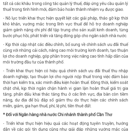
tất cả các khâu trong công tác quản lý thuế, đáp ứng yêu cầu quản lý
thuế trong tình hình mới, đảm bảo hoàn thành nhiệm vụ được giao.
- Nỗ lực triển khai thực hiện quyết liệt các giải pháp, tháo gỡ kịp thời
khó khăn, vướng mắc trong lĩnh vực thuế để hỗ trợ doanh nghiệp
giảm gánh nặng chi phí để tập trung cho sản xuất kinh doanh, từng
bước phục hồi, phát triển và tăng đóng góp cho ngân sách nhà nước.
- Kịp thời cập nhật các điều chỉnh, bổ sung về chính sách ưu đãi thuế
cùng với những cải cách, nâng cao môi trường kinh doanh, tạo thuận
lợi cho doanh nghiệp, góp phần trong việc nâng cao tính hấp dẫn của
môi trường đầu tư của thành phố.
- Triển khai thực hiện có hiệu quả chính sách ưu đãi thuế thu nhập
doanh nghiệp; tạo thuận lợi cho người nộp thuế trong việc đảm bảo
thời hạn kiểm tra, xác minh điều kiện hoàn thuế. Đồng thời, kiểm soát
chặt chẽ, kịp thời ngăn chặn hành vi gian lận hoàn thuế giá trị gia
tăng; phấn đấu khai thác tăng thu ở các lĩnh vực, địa bàn còn tiềm
năng, dư địa để bù đắp số giảm thu do thực hiện các chính sách
miễn, giảm, gia hạn thuế, phí, lệ phí, tiền thuê đất.
* Đối với
Ngân hàng nhà nước Chi nhánh thành phố Cần Thơ
- Triển khai thực hiện hiệu quả các hoạt động tuyên truyền, hướng
dẫn về các gói tín dụng cũng như giải đáp những vướng mắc của