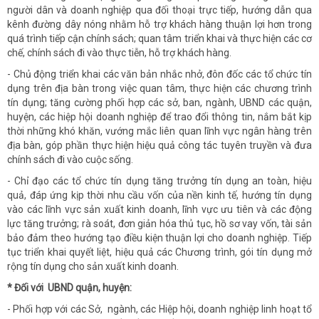
người dân và doanh nghiệp qua đối thoại trực tiếp, hướng dẫn qua
kênh đường dây nóng nhằm hỗ trợ khách hàng thuận lợi hơn trong
quá trình tiếp cận chính sách; quan tâm triển khai và thực hiện các cơ
chế, chính sách đi vào thực tiễn, hỗ trợ khách hàng.
- Chủ động triển khai các văn bản nhắc nhở, đôn đốc các tổ chức tín
dụng trên địa bàn trong việc quan tâm, thực hiện các chương trình
tín dụng; tăng cường phối hợp các sở, ban, ngành, UBND các quận,
huyện, các hiệp hội doanh nghiệp để trao đổi thông tin, nắm bắt kịp
thời những khó khăn, vướng mắc liên quan lĩnh vực ngân hàng trên
địa bàn, góp phần thực hiện hiệu quả công tác tuyên truyền và đưa
chính sách đi vào cuộc sống.
- Chỉ đạo các tổ chức tín dụng tăng trưởng tín dụng an toàn, hiệu
quả, đáp ứng kịp thời nhu cầu vốn của nền kinh tế, hướng tín dụng
vào các lĩnh vực sản xuất kinh doanh, lĩnh vực ưu tiên và các động
lực tăng trưởng; rà soát, đơn giản hóa thủ tục, hồ sơ vay vốn, tài sản
bảo đảm theo hướng tạo điều kiện thuận lợi cho doanh nghiệp. Tiếp
tục triển khai quyết liệt, hiệu quả các Chương trình, gói tín dụng mở
rộng tín dụng cho sản xuất kinh doanh.
* Đối với
UBND quận, huyện:
- Phối hợp với các Sở, ngành, các Hiệp hội, doanh nghiệp linh hoạt tổ