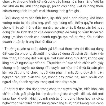
chức các chương trình kết nối cung cầu hàng hóa, bán hàng Việt tại
các khu đô thị, khu công nghiệp, phiên chợ hàng Việt về nông thôn,
các chương trình khuyến mại, chương trình giảm giá,...
- Chủ động nắm bắt tình hình, kịp thời phản ánh những khó khăn
vướng mắc tại địa phương; phối hợp cùng cấp thẩm quyền nhanh
chóng tháo gỡ những điểm nghẽn, rào cản pháp lý đang cản trở hoạt
động đầu tư kinh doanh của doanh nghiệp để củng cố niềm tin và tạo
động lực kinh doanh cho doanh nghiệp; tạo môi trường đầu tư kinh
doanh thuận lợi trong thu hút đầu tư.
- Thường xuyên rà soát, đánh giá kết quả thực hiện chỉ tiêu sử dụng
đất của địa phương; đề xuất nhu cầu sử dụng đất phải đảm bảo việc
khai thác, sử dụng đất hiệu quả, tiết kiệm đúng quy định; không gây
lãng phí về nguồn lực đất đai. Thực hiện thủ tục hành chính cấp giấy
chứng nhận quyền sử dụng đất, quyền sở hữu nhà ở và tài sản gắn
liền với đất cho tổ chức, người dân phải nhanh, đúng quy định trên
nguyên tắc đơn giản thủ tục, không gây phiền hà, sách nhiễu cho
người dân, doanh nghiệp trong quá trình thực hiện.
- Phát huy tính chủ động trong công tác tuyên truyền, triển khai các
chính sách, giải pháp hỗ trợ doanh nghiệp chuyển đổi số, đổi mới
sáng tạo; khuyến khích doanh nghiệp ứng dụng khoa học và công
nghệ trong sản xuất nhằm nâng cao năng suất, chất lượng, sức cạnh