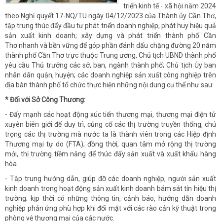
triển kinh tế - xã hội năm 2024
theo Nghị quyết 17-NQ/TU ngày 04/12/2023 của Thành ủy Cần Thơ,
tập trung thúc đẩy đầu tư phát triển doanh nghiệp, phát huy hiệu quả
sản xuất kinh doanh; xây dựng và phát triển thành phố Cần
Thơ nhanh và bền vững để góp phần đánh dấu chặng đường 20 năm
thành phố Cần Thơ trực thuộc Trung ương, Chủ tịch UBND thành phố
yêu cầu Thủ trưởng các sở, ban, ngành thành phố; Chủ tịch Ủy ban
nhân dân quận, huyện; các doanh nghiệp sản xuất công nghiệp trên
địa bàn thành phố tổ chức thực hiện những nội dung cụ thể như sau:
* Đối với
Sở Công Thương
:
- Đẩy mạnh các hoạt động xúc tiến thương mại, thương mại điện tử
xuyên biên giới để duy trì, củng cố các thị trường truyền thống, chú
trọng các thị trường mà nước ta là thành viên trong các Hiệp định
Thương mại tự do (FTA); đồng thời, quan tâm mở rộng thị trường
mới, thị trường tiềm năng để thúc đẩy sản xuất và xuất khẩu hàng
hóa.
- Tập trung hướng dẫn, giúp đỡ các doanh nghiệp, người sản xuất
kinh doanh trong hoạt động sản xuất kinh doanh bám sát tín hiệu thị
trường; kịp thời có những thông tin, cảnh báo, hướng dẫn doanh
nghiệp phản ứng phù hợp khi đối mặt với các rào cản kỹ thuật trong
phòng vệ thương mại của các nước.