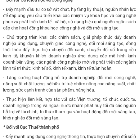
* Đối với
Sở Khoa học và Công nghệ:
- Đẩy mạnh đầu tư cơ sở vật chất, hạ tầng kỹ thuật, nguồn nhân lực
để đáp ứng yêu cầu triển khai các nhiệm vụ khoa học và công nghệ
phục vụ phát triển kinh tế - xã hội; sử dụng hiệu quả nguồn ngân sách
cấp cho hoạt động khoa học, công nghệ và đổi mới sáng tạo.
- Chú trọng triển khai các chính sách, giải pháp thúc đẩy doanh
nghiệp ứng dụng, chuyển giao công nghệ, đổi mới sáng tạo, đồng
thời thúc đẩy thực hiện chuyển đổi xanh, chuyển đổi số trong nền
kinh tế; khuyến khích doanh nghiệp ứng dụng các mô hình kinh
doanh bền vững, các ngành công nghiệp mới và phát triển các ngành
kinh tế tri thức, kinh tế số, kinh tế xanh, kinh tế tuần hoàn.
- Tăng cường hoạt động hỗ trợ doanh nghiệp đổi mới công nghệ,
năng suất chất lượng, sở hữu trí tuệ nhằm nâng cao năng suất, chất
lượng, sức cạnh tranh của sản phẩm, hàng hóa.
- Thực hiện liên kết, hợp tác với các Viện trường, tổ chức quốc tế,
doanh nghiệp trong và ngoài nước nhằm phát huy tối đa các nguồn
hỗ trợ về tài chính, tri thức tham gia vào hoạt động đổi mới sáng tạo,
khởi nghiệp đổi mới sáng tạo.
* Đối với
Cục Thuế thành phố
- Đẩy mạnh ứng dụng công nghệ thông tin, thực hiện chuyển đổi số ở