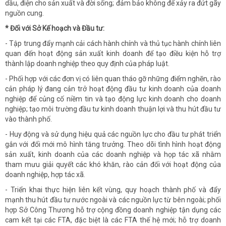
dầu, điện cho sản xuất và đời sống; đảm bảo không để xảy ra đứt gãy
nguồn cung.
* Đối với
Sở Kế hoạch và Đầu tư:
- Tập trung đẩy mạnh cải cách hành chính và thủ tục hành chính liên
quan đến hoạt động sản xuất kinh doanh để tạo điều kiện hỗ trợ
thành lập doanh nghiệp theo quy định của pháp luật.
- Phối hợp với các đơn vị có liên quan tháo gỡ những điểm nghẽn, rào
cản pháp lý đang cản trở hoạt động đầu tư kinh doanh của doanh
nghiệp để củng cố niềm tin và tạo động lực kinh doanh cho doanh
nghiệp; tạo môi trường đầu tư kinh doanh thuận lợi và thu hút đầu tư
vào thành phố.
- Huy động và sử dụng hiệu quả các nguồn lực cho đầu tư phát triển
gắn với đổi mới mô hình tăng trưởng. Theo dõi tình hình hoạt động
sản xuất, kinh doanh của các doanh nghiệp và họp tác xã nhằm
tham mưu giải quyết các khó khăn, rào cản đối với hoạt động của
doanh nghiệp, hợp tác xã.
- Triển khai thực hiện liên kết vùng, quy hoạch thành phố và đẩy
mạnh thu hút đầu tư nước ngoài và các nguồn lực từ bên ngoài; phối
hợp Sở Công Thương hỗ trợ cộng đồng doanh nghiệp tận dụng các
cam kết tại các FTA, đặc biệt là các FTA thế hệ mới; hỗ trợ doanh