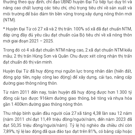
thưởng theo quy định; chỉ đạo UBND huyện Đại Từ tiếp tục duy trì và
nâng cao chất lượng các tiêu chí, chú trọng tiêu chí về sản xuất và
môi trường để bảo đảm tín bền vững trong xây dựng nông thôn mới
(NTM).
* Huyện Đại Từ có 27 xã và 2 thị trấn. 100% số xã đã đạt chuẩn NTM,
đáp ứng đầy đủ yêu cầu đạt chuẩn của Bộ tiêu chí về xã nông thôn
mới giai đoạn 2021 – 2025.
Trong đó có 4 xã đạt chuẩn NTM nâng cao, 2 xã đạt chuẩn NTM kiểu
mẫu; 2 thị trấn Hùng Sơn và Quân Chu được xét công nhận thị trấn
đạt chuẩn đô thị văn minh.
Huyện Đại Từ đã huy động mọi nguồn lực trong nhân dân (hiến đất,
đóng góp tiền, ngày công lao động) để xây dựng, cải tạo, nâng cấp
đường giao thông nông thôn.
Từ năm 2011 đến nay, toàn huyện đã huy động được hơn 1.300 tỷ
đồng cải tạo được 916km đường giao thông, bê tông và nhựa hóa
gần 1.400km đường giao thông nông thôn.
Thu nhập bình quân đầu người của 27 xã tăng 4,38 lần sau 12 năm
(năm 2011 chỉ đạt 11,49 triệu đồng/người/năm, đến năm 2023 đã
đạt 50,35 triệu đồng/người/năm). Tỷ lệ hộ nghèo đa chiều chỉ còn
7,89%; tỷ lệ lao động đã qua đào tạo đạt trên 81%, có bằng cấp hoặc